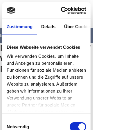
Zustimmung
Details
Über Cookies
Beitrag
Mehrfamilienhaus mit 7
Diese Webseite verwendet Cookies
Wohneinheiten in
Wir verwenden Cookies, um Inhalte
und Anzeigen zu personalisieren,
Mönchengladbach
Funktionen für soziale Medien anbieten
II   Erfolgreich vermittelt
zu können und die Zugriffe auf unsere
Website zu analysieren. Außerdem
geben wir Informationen zu Ihrer
Verwendung unserer Website an
unsere Partner für soziale Medien,
Werbung und Analysen weiter. Unsere
Partner führen diese Informationen
Einwilligungsauswahl
möglicherweise mit weiteren Daten
Notwendig