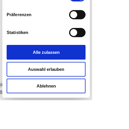
zusammen, die Sie ihnen bereitgestellt
haben oder die sie im Rahmen Ihrer
Präferenzen
Nutzung der Dienste gesammelt
haben.
Statistiken
Marketing
Alle zulassen
Auswahl erlauben
#Mönchengladbach
Referenz
Ablehnen
Referenzen
Kommentare